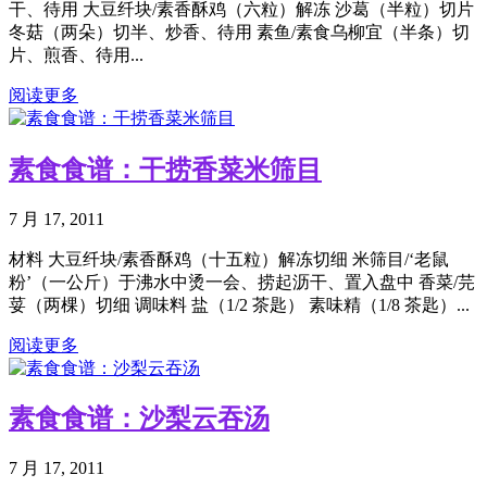
干、待用 大豆纤块/素香酥鸡（六粒）解冻 沙葛（半粒）切片
冬菇（两朵）切半、炒香、待用 素鱼/素食乌柳宜（半条）切
片、煎香、待用...
阅读更多
素食食谱：干捞香菜米筛目
7 月 17, 2011
材料 大豆纤块/素香酥鸡（十五粒）解冻切细 米筛目/‘老鼠
粉’（一公斤）于沸水中烫一会、捞起沥干、置入盘中 香菜/芫
荽（两棵）切细 调味料 盐（1/2 茶匙） 素味精（1/8 茶匙）...
阅读更多
素食食谱：沙梨云吞汤
7 月 17, 2011