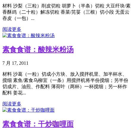
材料 沙梨（三粒）削皮切粒 胡萝卜（半条）切粒 大豆纤块/素
香酥鸡（二十粒）解冻切粒 香菜/芫荽（三根）切小段 无蛋云
吞皮（一包）...
阅读更多
素食食谱：酸辣米粉汤
7 月 17, 2011
材料 沙葛（一粒）切成小方块、放入搅拌机里、加半杯水、
搅细 素鱼/素食乌柳宜（一条）用搅拌机将半份搅细；另半份
切成片、油煎、作配料 薄荷叶（两杯）一杯搅细；另一杯作
配料 姜花...
阅读更多
素食食谱：干炒咖哩面