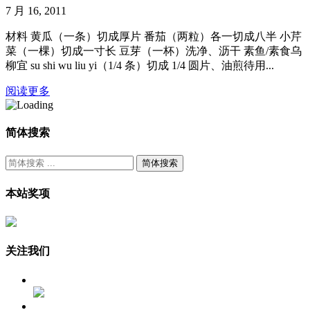
7 月 16, 2011
材料 黄瓜（一条）切成厚片 番茄（两粒）各一切成八半 小芹
菜（一棵）切成一寸长 豆芽（一杯）洗净、沥干 素鱼/素食乌
柳宜 su shi wu liu yi（1/4 条）切成 1/4 圆片、油煎待用...
阅读更多
简体搜索
搜
索：
本站奖项
关注我们