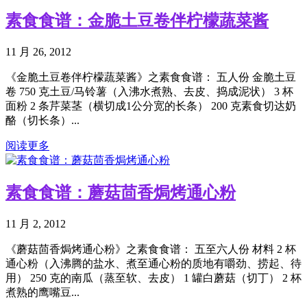
素食食谱：金脆土豆卷伴柠檬蔬菜酱
11 月 26, 2012
《金脆土豆卷伴柠檬蔬菜酱》之素食食谱： 五人份 金脆土豆
卷 750 克土豆/马铃薯（入沸水煮熟、去皮、捣成泥状） 3 杯
面粉 2 条芹菜茎（横切成1公分宽的长条） 200 克素食切达奶
酪（切长条）...
阅读更多
素食食谱：蘑菇茴香焗烤通心粉
11 月 2, 2012
《蘑菇茴香焗烤通心粉》之素食食谱： 五至六人份 材料 2 杯
通心粉（入沸腾的盐水、煮至通心粉的质地有嚼劲、捞起、待
用） 250 克的南瓜（蒸至软、去皮） 1 罐白蘑菇（切丁） 2 杯
煮熟的鹰嘴豆...