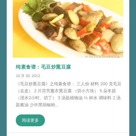
纯素食谱：毛豆炒熏豆腐
10 月 30, 2012
《毛豆炒熏豆腐》之纯素食谱： 三人份 材料 200 克毛豆
（去皮） 2 片芬芳薰衣熏豆腐 （切小方块） 5 朵冬菇
（浸水2小时、切丁） 3 汤匙植物油 ½ 杯水 调味料 2 汤
匙酱油 少许黑胡椒粉...
阅读更多