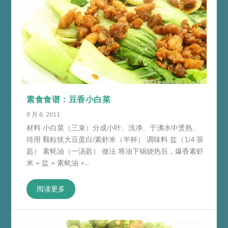
素食食谱：豆香小白菜
9 月 6, 2011
材料 小白菜（三束）分成小叶、洗净、于沸水中烫熟、
待用 颗粒状大豆蛋白/素虾米（半杯） 调味料 盐（1/4 茶
匙） 素蚝油（一汤匙） 做法 将油下锅烧热后，爆香素虾
米 + 盐 + 素蚝油 +...
阅读更多