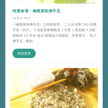
纯素食谱：橄榄菜焖佛手瓜
10 月 6, 2014
《橄榄菜焖佛手瓜》之纯素食谱： 二人份 材料 300 克佛
手瓜（切片） 3 汤匙素食橄榄菜 2 片姜 1 茶匙糖 3 汤匙
植物油 1/2 杯水 做法 植物油入锅烧热，煎香姜片。 加入
佛手瓜，略炒。...
阅读更多