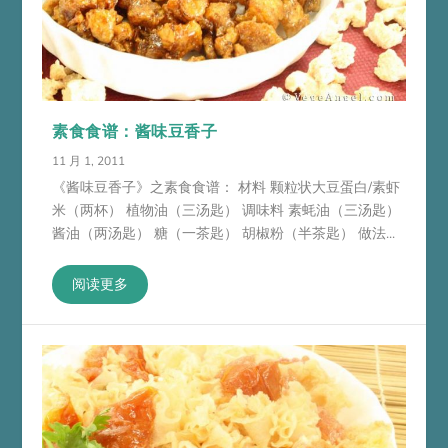
素食食谱：酱味豆香子
11 月 1, 2011
《酱味豆香子》之素食食谱： 材料 颗粒状大豆蛋白/素虾
米（两杯） 植物油（三汤匙） 调味料 素蚝油（三汤匙）
酱油（两汤匙） 糖（一茶匙） 胡椒粉（半茶匙） 做法...
阅读更多