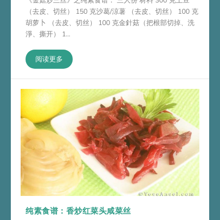
《金菇炒三丝》之纯素食谱： 三人份 材料 300 克土豆
（去皮、切丝） 150 克沙葛/涼薯 （去皮、切丝） 100 克
胡萝卜 （去皮、切丝） 100 克金針菇（把根部切掉、洗
淨、撕开） 1...
阅读更多
纯素食谱：香炒红菜头咸菜丝