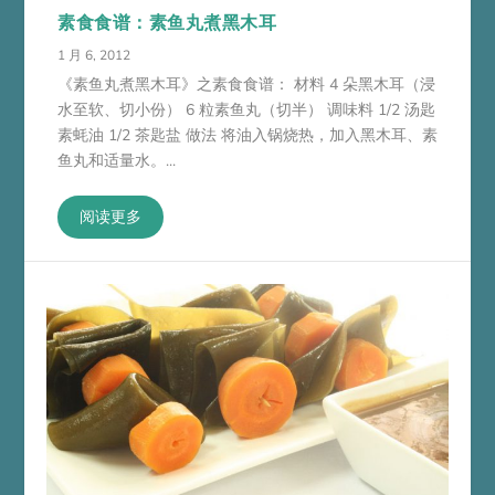
素食食谱：素鱼丸煮黑木耳
1 月 6, 2012
《素鱼丸煮黑木耳》之素食食谱： 材料 4 朵黑木耳（浸
水至软、切小份） 6 粒素鱼丸（切半） 调味料 1/2 汤匙
素蚝油 1/2 茶匙盐 做法 将油入锅烧热，加入黑木耳、素
鱼丸和适量水。...
阅读更多