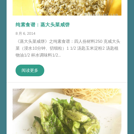
纯素食谱：蒸大头菜咸饼
8 月 6, 2014
《蒸大头菜咸饼》之纯素食谱：四人份材料250 克咸大头
菜（浸水10分钟、切细粒）1 1/2 汤匙玉米淀粉2 汤匙植
物油1/2 杯水调味料1/2...
阅读更多