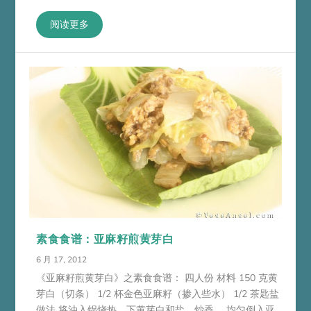
阅读更多
素食食谱：亚麻籽煎黄芽白
6 月 17, 2012
《亚麻籽煎黄芽白》之素食食谱： 四人份 材料 150 克黄
芽白（切条） 1/2 杯金色亚麻籽（掺入些水） 1/2 茶匙盐
做法 将油入锅烧热，下黄芽白和盐，炒香。 均匀倒入亚