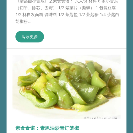
《清蒸酿小苦瓜》之素食食谱： 六人份 材料 6 条小苦瓜
（切半、除芯、去籽） 1/2 紫菜片（撕碎） 1 包装豆腐
1/2 杯自发面粉 调味料 1/2 茶匙盐 1/2 茶匙糖 1/4 茶匙白
胡椒粉...
阅读更多
素食食谱：素蚝油炒青灯笼椒