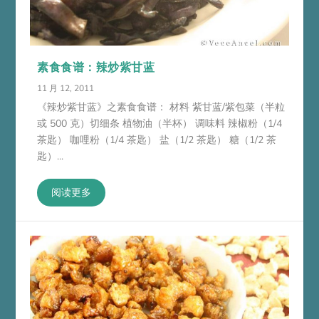
素食食谱：辣炒紫甘蓝
11 月 12, 2011
《辣炒紫甘蓝》之素食食谱： 材料 紫甘蓝/紫包菜（半粒
或 500 克）切细条 植物油（半杯） 调味料 辣椒粉（1/4
茶匙） 咖哩粉（1/4 茶匙） 盐（1/2 茶匙） 糖（1/2 茶
匙）...
阅读更多