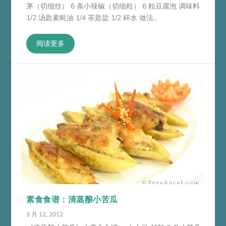
茅（切细丝） 6 条小辣椒（切细粒） 6 粒豆腐泡 调味料
1/2 汤匙素蚝油 1/4 茶匙盐 1/2 杯水 做法...
阅读更多
素食食谱：清蒸酿小苦瓜
3 月 12, 2012