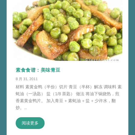
素食食谱：美味青豆
8 月 31, 2011
材料 素黄金鸭（半份）切片 青豆（半杯）解冻 调味料 素
蚝油（一汤匙） 盐（1/8 茶匙） 做法 将油下锅烧热，煎
香素黄金鸭片。 加入青豆 + 素蚝油 + 盐 + 少许水，翻
炒。...
阅读更多