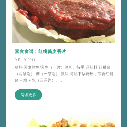
素食食谱：红粬酱麦香片
9 月 19, 2011
材料 素麦鳕鱼/素鱼（一片）油煎、待用 调味料 红粬酱
（两汤匙） 糖（一茶匙） 做法 将油下锅烧热，煎香红粬
酱 + 糖 + 水（三汤匙）。...
阅读更多