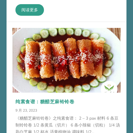
阅读更多
纯素食谱：糖醋芝麻铃铃卷
9 月 23, 2023
《糖醋芝麻铃铃卷》之纯素食谱： 2 – 3 pax 材料 6 条豆
制铃铃卷 1/2 条黄瓜（切片） 6 条小辣椒（切粒） 1/4 汤
匙白芝麻 1/2 杯水 适量植物油 调味料 1/2...