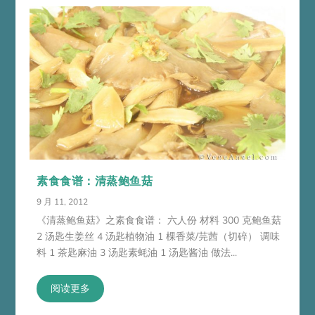
素食食谱：清蒸鲍鱼菇
9 月 11, 2012
《清蒸鲍鱼菇》之素食食谱： 六人份 材料 300 克鲍鱼菇
2 汤匙生姜丝 4 汤匙植物油 1 棵香菜/芫茜（切碎） 调味
料 1 茶匙麻油 3 汤匙素蚝油 1 汤匙酱油 做法...
阅读更多