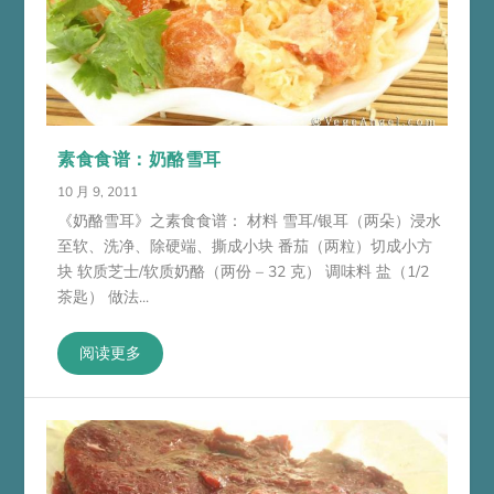
素食食谱：奶酪雪耳
10 月 9, 2011
《奶酪雪耳》之素食食谱： 材料 雪耳/银耳（两朵）浸水
至软、洗净、除硬端、撕成小块 番茄（两粒）切成小方
块 软质芝士/软质奶酪（两份 – 32 克） 调味料 盐（1/2
茶匙） 做法...
阅读更多