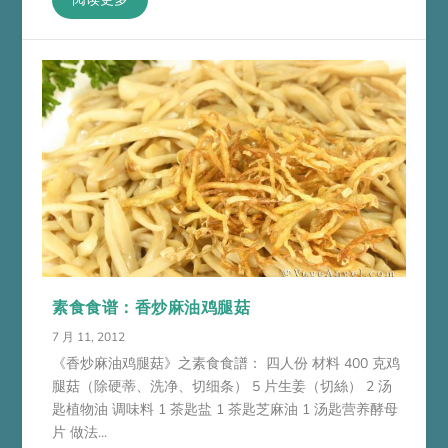
素食食谱：香炒麻油鸡腿菇
7 月 11, 2012
《香炒麻油鸡腿菇》之素食食譜： 四人份 材料 400 克鸡
腿菇（除硬蒂、洗净、切细条） 5 片生姜（切絲） 2 汤
匙植物油 调味料 1 茶匙盐 1 茶匙芝麻油 1 汤匙营养酵母
片 做法...