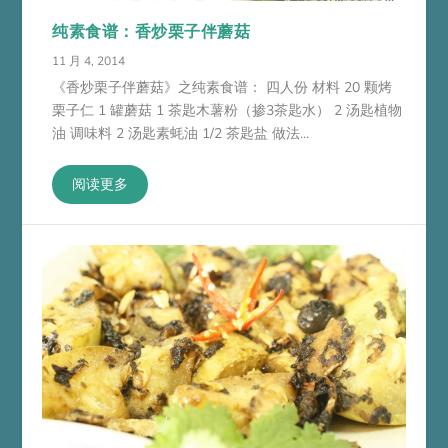
纯素食谱：香炒栗子伴蘑菇
11 月 4, 2014
《香炒栗子伴蘑菇》之纯素食谱： 四人份 材料 20 颗烤
栗子仁 1 罐蘑菇 1 茶匙木薯粉（掺3茶匙水） 2 汤匙植物
油 调味料 2 汤匙素蚝油 1/2 茶匙盐 做法...
阅读更多