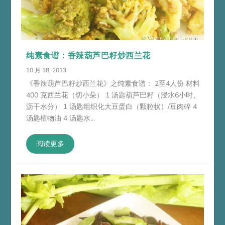
纯素食谱：香辣葫芦巴籽炒西兰花
10 月 18, 2013
《香辣葫芦巴籽炒西兰花》之纯素食谱： 2至4人份 材料
400 克西兰花（切小朵） 1 汤匙葫芦巴籽（浸水6小时、
沥干水分） 1 汤匙组织化大豆蛋白（颗粒状）/豆肉碎 4
汤匙植物油 4 汤匙水...
阅读更多