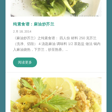
纯素食谱：麻油炒芥兰
2 月 18, 2014
《麻油炒芥兰》之纯素食谱： 四人份 材料 250 克芥兰
（洗净、切段） 4 汤匙麻油 调味料 1/2 茶匙盐 做法 锅内
入麻油烧热，下芥兰，炒至熟香。...
阅读更多