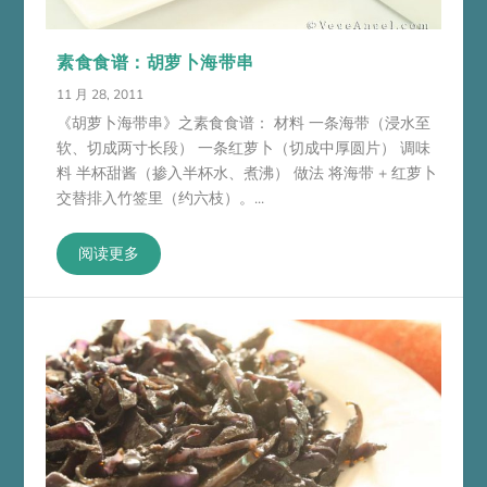
素食食谱：胡萝卜海带串
11 月 28, 2011
《胡萝卜海带串》之素食食谱： 材料 一条海带（浸水至
软、切成两寸长段） 一条红萝卜（切成中厚圆片） 调味
料 半杯甜酱（掺入半杯水、煮沸） 做法 将海带 + 红萝卜
交替排入竹签里（约六枝）。...
阅读更多