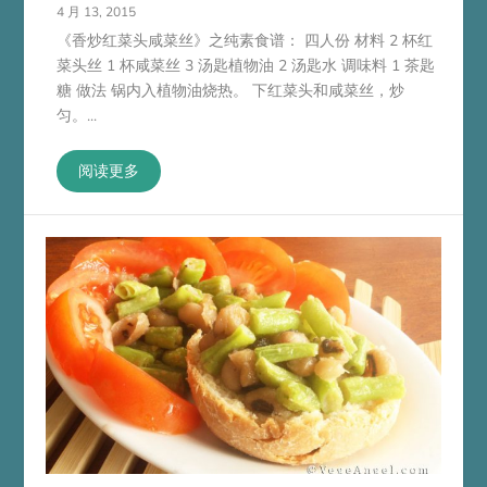
4 月 13, 2015
《香炒红菜头咸菜丝》之纯素食谱： 四人份 材料 2 杯红
菜头丝 1 杯咸菜丝 3 汤匙植物油 2 汤匙水 调味料 1 茶匙
糖 做法 锅内入植物油烧热。 下红菜头和咸菜丝，炒
匀。...
阅读更多