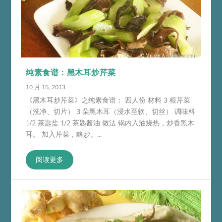
纯素食谱：黑木耳炒芹菜
10 月 15, 2013
《黑木耳炒芹菜》之纯素食谱： 四人份 材料 3 根芹菜
（洗净、切片） 3 朵黑木耳（浸水至软、切丝） 调味料
1/2 茶匙盐 1/2 茶匙酱油 做法 锅内入油烧热，炒香黑木
耳。 加入芹菜，略炒。...
阅读更多