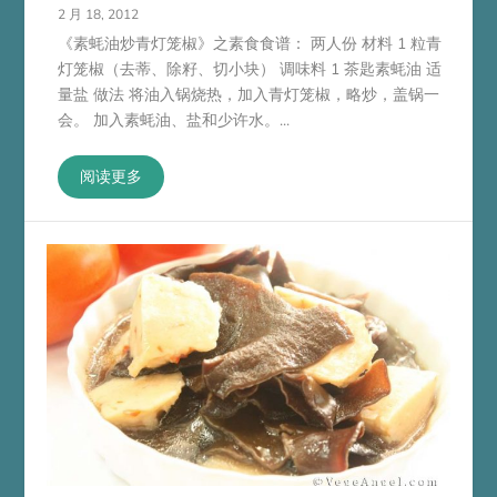
2 月 18, 2012
《素蚝油炒青灯笼椒》之素食食谱： 两人份 材料 1 粒青
灯笼椒（去蒂、除籽、切小块） 调味料 1 茶匙素蚝油 适
量盐 做法 将油入锅烧热，加入青灯笼椒，略炒，盖锅一
会。 加入素蚝油、盐和少许水。...
阅读更多