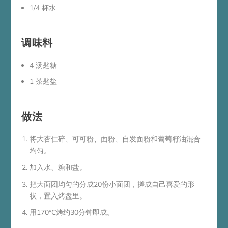
1/4 杯水
调味料
4 汤匙糖
1 茶匙盐
做法
将大杏仁碎、可可粉、面粉、自发面粉和葡萄籽油混合
均匀。
加入水、糖和盐。
把大面团均匀的分成20份小面团，搓成自己喜爱的形
状，置入烤盘里。
用170°C烤约30分钟即成。