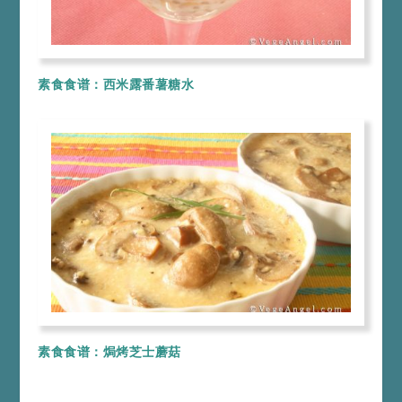
素食食谱：西米露番薯糖水
素食食谱：焗烤芝士蘑菇