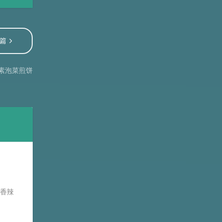
篇
素泡菜煎饼
，香辣