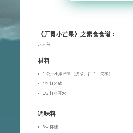
《开胃小芒果》之素食食谱：
八人份
材料
1 公斤小嫩芒果（洗净、切半、去核）
1/2 杯米醋
1/2 杯冷开水
调味料
3/4 杯糖