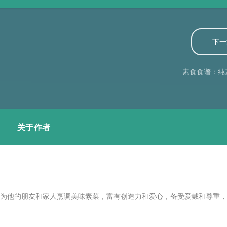
下一
素食食谱：纯
关于作者
喜欢为他的朋友和家人烹调美味素菜，富有创造力和爱心，备受爱戴和尊重