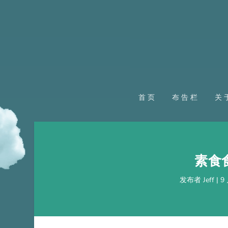
首页
布告栏
关
素食
发布者
Jeff
|
9 