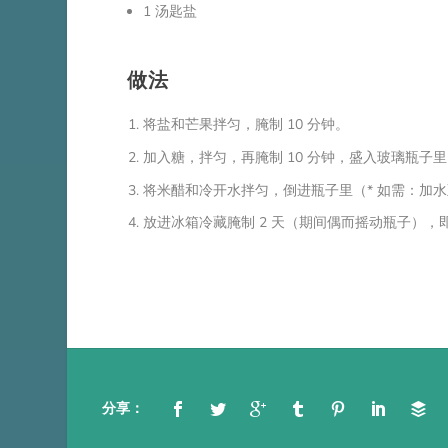
1 汤匙盐
做法
将盐和芒果拌匀，腌制 10 分钟。
加入糖，拌匀，再腌制 10 分钟，盛入玻璃瓶子
将米醋和冷开水拌匀，倒进瓶子里（* 如需：加
放进冰箱冷藏腌制 2 天（期间偶而摇动瓶子），
分享：