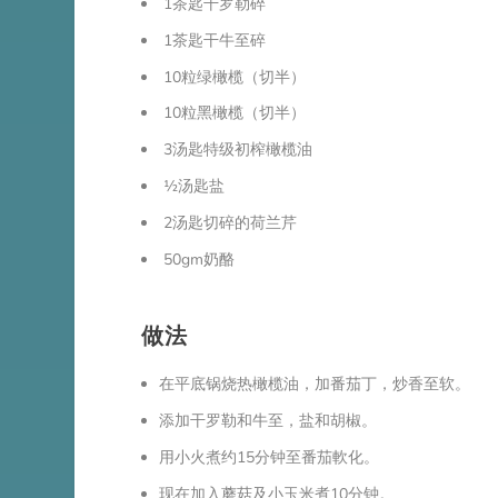
1茶匙干罗勒碎
1茶匙干牛至碎
10粒绿橄榄（切半）
10粒黑橄榄（切半）
3汤匙特级初榨橄榄油
½汤匙盐
2汤匙切碎的荷兰芹
50gm奶酪
做法
在平底锅烧热橄榄油，加番茄丁，炒香至软。
添加干罗勒和牛至，盐和胡椒。
用小火煮约15分钟至番茄軟化。
现在加入蘑菇及小玉米煮10分钟。