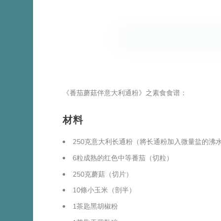
《番茄蘑菇伴意大利通粉》之素食食谱：
材料
250克意大利长通粉（將长通粉加入微量盐的沸水
6粒成熟的红色中等番茄（切粒）
250克蘑菇（切片）
10條小玉米（剖半）
1茶匙黑胡椒粉