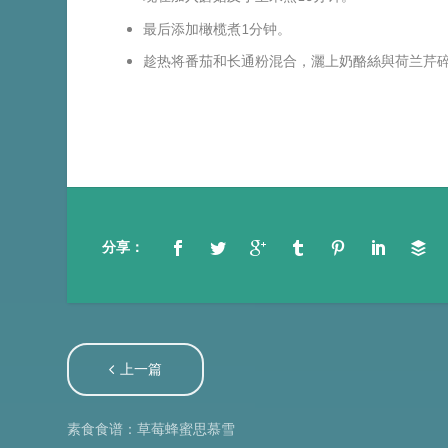
最后添加橄榄煮1分钟。
趁热将番茄和长通粉混合，灑上奶酪絲與荷兰芹
分享：
上一篇
素食食谱：草莓蜂蜜思慕雪