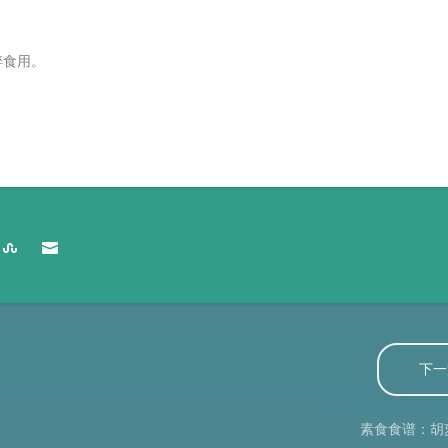
碎食用。
下一
素食食谱：胡