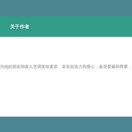
关于作者
喜欢为他的朋友和家人烹调美味素菜，富有创造力和爱心，备受爱戴和尊重