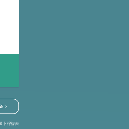
篇
萝卜柠檬酱