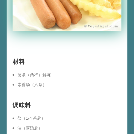
材料
薯条（两杯）解冻
素香肠（六条）
调味料
盐（1/4 茶匙）
油（两汤匙）