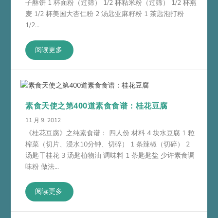
子酥饼 1 杯面粉（过筛） 1/2 杯粘米粉（过筛） 1/2 杯燕
麦 1/2 杯美国大杏仁粉 2 汤匙亚麻籽粉 1 茶匙泡打粉
1/2...
阅读更多
素食天使之第400道素食食谱：桂花豆腐
11 月 9, 2012
《桂花豆腐》之纯素食谱： 四人份 材料 4 块水豆腐 1 粒
榨菜（切片、浸水10分钟、切碎） 1 条辣椒（切碎） 2
汤匙干桂花 3 汤匙植物油 调味料 1 茶匙匙盐 少许素食调
味粉 做法...
阅读更多