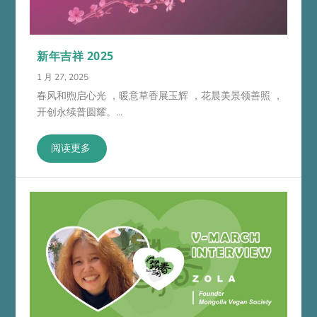
新年吉祥 2025
1 月 27, 2025
春风和煦启心光 ，暖意草香展玉辉 ，花晨美景领善照 ，
开创永续普圆耀。...
阅读更多