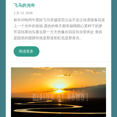
飞马的光年
2 月 13, 2026
新年叩响丙午星际飞马穿越层层云朵不染尘埃洒落春花送
上一个光年的祝福 愿你的每天都幸福晴朗心里种下的梦
开花结果抬头看去那一方天色像在回应你全部奔赴 善良
是隐形的翅膀你就是那道彩虹也是那束光...
阅读更多