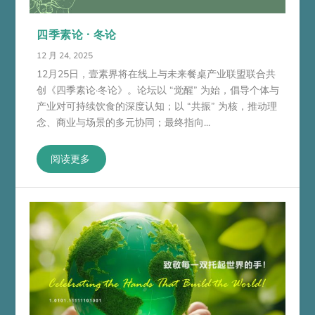
四季素论 · 冬论
12 月 24, 2025
12月25日，壹素界将在线上与未来餐桌产业联盟联合共
创《四季素论·冬论》。论坛以 “觉醒” 为始，倡导个体与
产业对可持续饮食的深度认知；以 “共振” 为核，推动理
念、商业与场景的多元协同；最终指向...
阅读更多